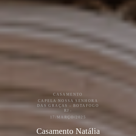
CASAMENTO
CAPELA NOSSA SENHORA
DAS GRAÇAS - BOTAFOGO
RJ
17/MARÇO/2025
Casamento Natália