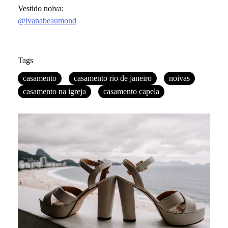
Vestido noiva:
@ivanabeaumond
Tags
casamento
casamento rio de janeiro
noivas
casamento na igreja
casamento capela