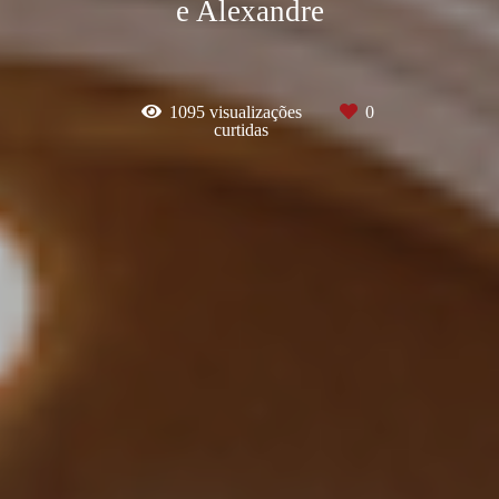
e Alexandre
1095
visualizações
0
curtidas