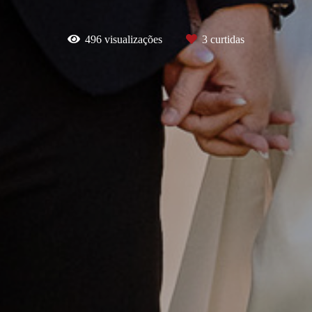
496
visualizações
3
curtidas