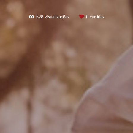
628
visualizações
0
curtidas