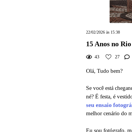
22/02/2026 às 15:38
15 Anos no Rio
43
27
Olá, Tudo bem?
Se você está chegand
né? É festa, é vesti
seu ensaio fotográ
melhor cenário do 
Eu sou fotógrafo, ma