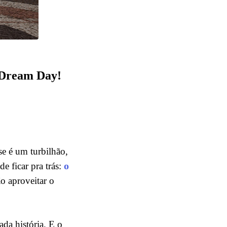
u Dream Day!
se é um turbilhão,
o
e ficar pra trás:
o aproveitar o
ada história. E o