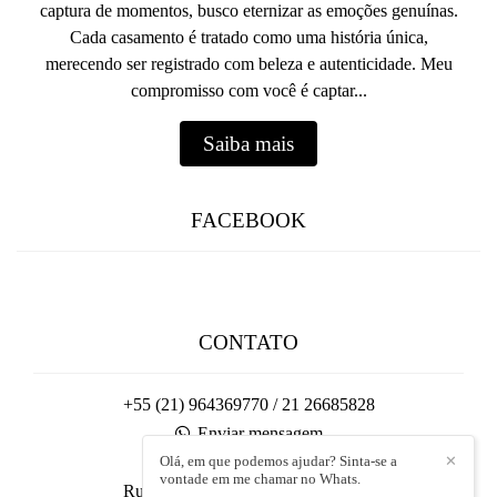
captura de momentos, busco eternizar as emoções genuínas.
Cada casamento é tratado como uma história única,
merecendo ser registrado com beleza e autenticidade. Meu
compromisso com você é captar...
Saiba mais
FACEBOOK
CONTATO
+55 (21) 964369770 / 21 26685828
Enviar mensagem
Olá, em que podemos ajudar? Sinta-se a
✕
contato@flaviosalgado.com.br
vontade em me chamar no Whats.
Rua Conde de Bonfim, 148 - Tijuca