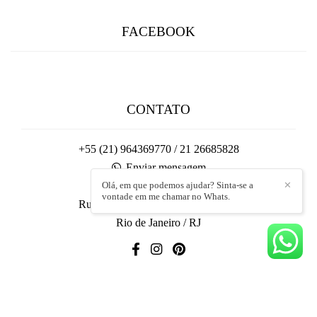
FACEBOOK
CONTATO
+55 (21) 964369770 / 21 26685828
Enviar mensagem
contato@flaviosalgado.com.br
Olá, em que podemos ajudar? Sinta-se a
✕
vontade em me chamar no Whats.
Rua Conde de Bonfim, 148 - Tijuca
Rio de Janeiro / RJ
Contato